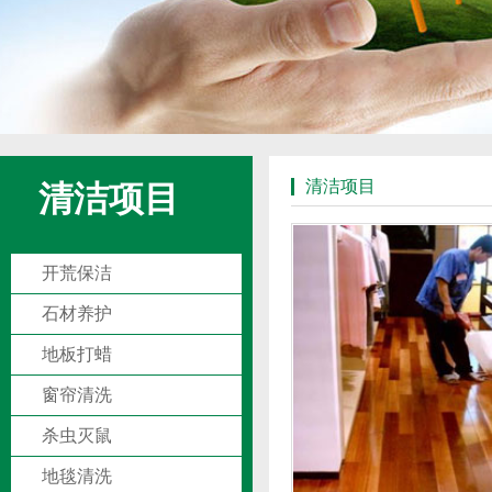
清洁项目
清洁项目
开荒保洁
石材养护
地板打蜡
窗帘清洗
杀虫灭鼠
地毯清洗